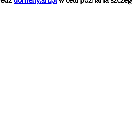
iedź
domeny.art.pl
w celu poznania szczeg